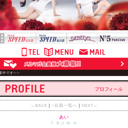
です✨✨
←BACK
｜
↑在籍一覧へ
｜
NEXT→
あい
T: B: () W: H: